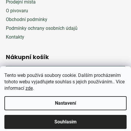
Prodejní místa
O pivovaru
Obchodní podmínky
Podmínky ochrany osobních údajů
Kontakty
Nákupní košík
0
KS /
0 KČ
Tento web používá soubory cookie. Dalším procházením
tohoto webu vyjadřujete souhlas s jejich používáním.. Více
informací
zde
.
Nastavení
Copyright 2026
O’Pilda –
Vytvořil Shoptet
létající pivovar
. Všechna práva vyhrazena.
Upravit
Souhlasím
nastavení cookies