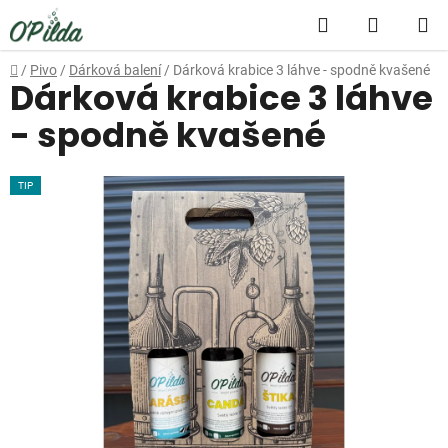
Přejít
Hledat
NÁKUP
na
obsah
KOŠÍK
Domů
/
Pivo
/
Dárková balení
/
Dárková krabice 3 láhve - spodně kvašené
Dárková krabice 3 láhve
- spodně kvašené
TIP