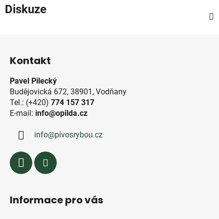
Diskuze
Z
á
Kontakt
p
a
Pavel Pilecký
t
Budějovická 672, 38901, Vodňany
í
Tel.: (+420)
774 157 317
E-mail:
info@opilda.cz
info
@
pivosrybou.cz
Informace pro vás